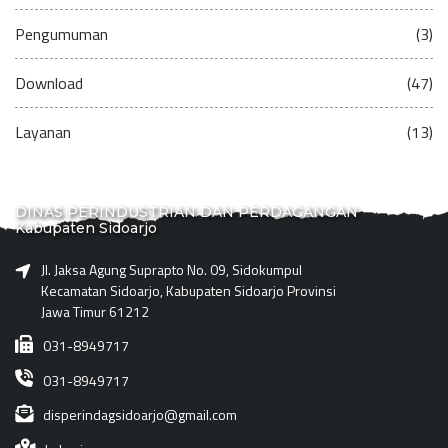
Pengumuman
(3)
Download
(47)
Layanan
(13)
DINAS PERINDUSTRIAN DAN PERDAGANGAN
Kabupaten Sidoarjo
Jl. Jaksa Agung Suprapto No. 09, Sidokumpul
Kecamatan Sidoarjo, Kabupaten Sidoarjo Provinsi
Jawa Timur 61212
031-8949717
031-8949717
disperindagsidoarjo@gmail.com